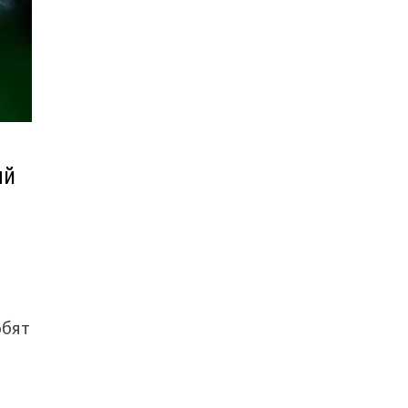
ый
я
юбят