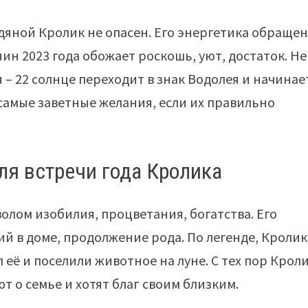
дяной Кролик не опасен. Его энергетика обращен
н 2023 года обожает роскошь, уют, достаток. Не
я – 22 солнце переходит в знак Водолея и начинае
 самые заветные желания, если их правильно
я встречи года Кролика
волом изобилия, процветания, богатства. Его
й в доме, продолжение рода. По легенде, Кролик
л её и поселили животное на луне. С тех пор Крол
т о семье и хотят благ своим близким.