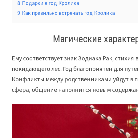
8
Подарки в год Кролика
9
Как правильно встречать год Кролика
Магические характе
Ему соответствует знак Зодиака Рак, стихия 
покидающего лес. Год благоприятен для пут
Конфликты между родственниками уйдут в п
сфера, общение наполнится новым содержа