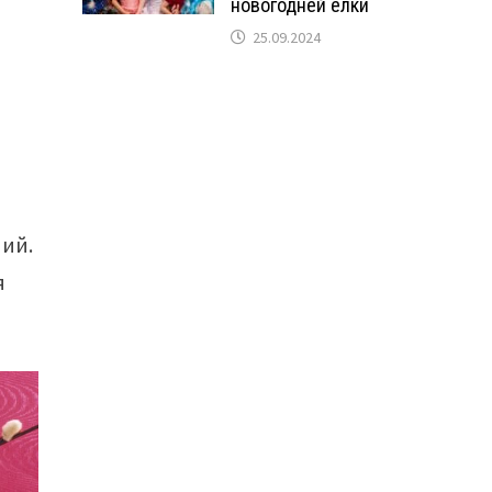
новогодней ёлки
25.09.2024
ний.
я