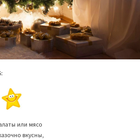
:
алаты или мясо
казочно вкусны,